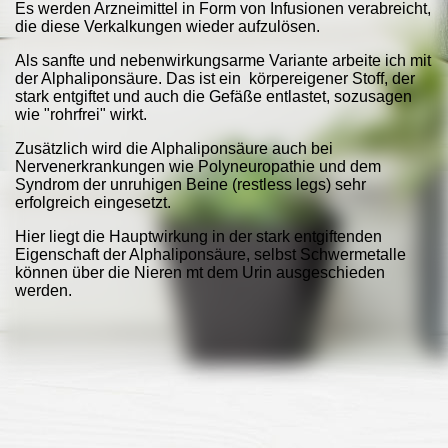
Es werde
n Arzneimittel in Form von Infusionen verabreicht,
die diese Verkalkungen wieder aufzulösen.
Als sanfte und nebenwirkungsarme Variante arbeite ich mit
der Alphaliponsäure. Das ist ein körpereigener Stoff, der
stark entgiftet und auch die Gefäße entlastet, sozusagen
wie "rohrfrei" wirkt.
Zusätzlich wird die Alphaliponsäure auch bei
Nervenerkrankungen wie Polyneuropathie und dem
Syndrom der unruhigen Beine (restless legs) sehr
erfolgreich eingesetzt.
Hier liegt die Hauptwirkung in der stark entgiftenden
Eigenschaft der Alphaliponsäure, selbst Schwermetalle
können über die Nieren mt dem Urin ausgeschieden
werden.