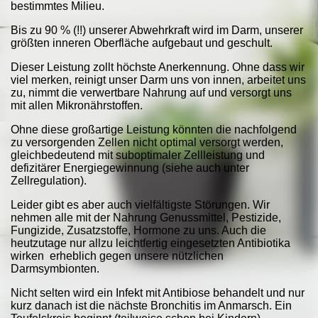
bestimmtes Milieu.
Bis zu 90 % (!!) unserer Abwehrkraft wird im Darm, unserer
größten inneren Oberfläche aufgebaut und geschult.
Dieser Leistung zollt höchste Anerkennung. Ohne dass wir
viel merken, reinigt unser Darm uns von innen, arbeitet uns
zu, nimmt die verwertbare Nahrung auf und versorgt uns
mit allen Mikronährstoffen.
Ohne diese großartige Leistung könnten die nachfolgend
zu versorgenden Zellen nicht optimal versorgt werden,
gleichbedeutend mit suboptimaler Zellleistung und
defizitärer Energiegewinnung (siehe auch unter
Zellregulation).
Leider gibt es aber auch vielfältigste Störungen. Wir
nehmen alle mit der Nahrung Genussmittel, Pestizide,
Fungizide, Zusatzstoffe, Hormone zu uns. Auch die
heutzutage nur allzu leichtfertig eingesetzten Antibiotika
wirken erheblich gegen unsere nützlichen
Darmsymbionten.
Nicht selten wird ein Infekt mit Antibiose behandelt und nur
kurz danach ist die nächste Bronchitis im Anmarsch. Ein