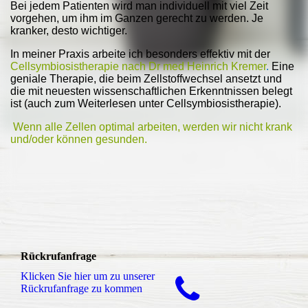
Bei jedem Patienten wird man individuell mit viel Zeit
vorgehen, um ihm im Ganzen gerecht zu werden. Je
kranker, desto wichtiger.
In meiner Praxis arbeite ich besonders effektiv mit der
Cellsymbiosistherapie nach Dr med Heinrich Kremer
.
Eine
geniale Therapie, die beim Zellstoffwechsel ansetzt und
die mit neuesten wissenschaftlichen Erkenntnissen belegt
ist (auch zum Weiterlesen unter Cellsymbiosistherapie).
Wenn alle Zellen optimal arbeiten, werden wir nicht krank
und/oder können gesunden.
Rückrufanfrage
Klicken Sie hier um zu unserer
Rückrufanfrage zu kommen