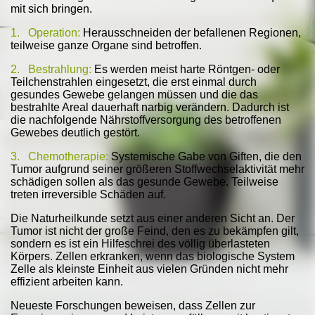
mit sich bringen.
1.
Operation
:
Herausschneiden der befallenen Regionen,
teilweise ganze Organe sind betroffen.
2.
Bestrahlung
:
Es werden meist harte Röntgen- oder
Teilchenstrahlen eingesetzt, die erst einmal durch
gesundes Gewebe gelangen müssen und die das
bestrahlte Areal dauerhaft narbig verändern. Dadurch ist
die nachfolgende Nährstoffversorgung des betroffenen
Gewebes deutlich gestört.
3.
Chemotherapie
:
Systemische Gabe von Giften, die den
Tumor aufgrund seiner größeren Stoffwechselaktivität mehr
schädigen sollen als das gesunde Gewebe. Teilweise
treten irreversible Schäden auf.
Die Naturheilkunde setzt aus einer anderen Sicht an. Der
Tumor ist nicht der große Feind, den es zu bekämpfen gilt,
sondern es ist ein Hilfeschrei des völlig überlasteten
Körpers. Zellen erkranken, wenn das biologische System
Zelle als kleinste Einheit aus vielen Gründen nicht mehr
effizient arbeiten kann.
Neueste Forschungen beweisen, dass Zellen zur