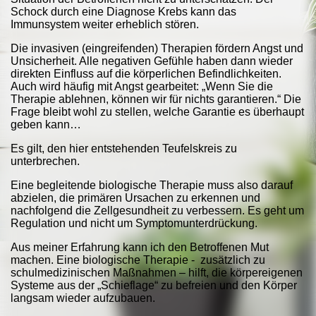
Schock durch eine Diagnose Krebs kann das
Immunsystem weiter erheblich stören.
Die invasiven (eingreifenden) Therapien fördern Angst und
Unsicherheit. Alle negativen Gefühle haben dann wieder
direkten Einfluss auf die körperlichen Befindlichkeiten.
Auch wird häufig mit Angst gearbeitet: „Wenn Sie die
Therapie ablehnen, können wir für nichts garantieren.“ Die
Frage bleibt wohl zu stellen, welche Garantie es überhaupt
geben kann…
Es gilt, den hier entstehenden Teufelskreis zu
unterbrechen.
Eine begleitende biologische Therapie muss also darauf
abzielen, die primären Ursachen zu erkennen und
nachfolgend die Zellgesundheit zu verbessern. Es geht um
Regulation und nicht um Symptomunterdrückung.
Aus meiner Erfahrung kann ich den Betroffenen Mut
machen. Eine biologische Therapie - zusätzlich zu
schulmedizinischen Maßnahmen – hilft, die körpereigenen
Systeme aus der „Schieflage“ zu befreien und den Körper
langsam wieder aufzubauen.