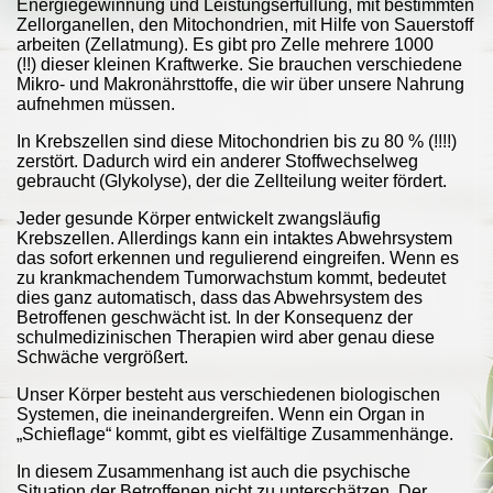
Energiegewinnung und Leistungserfüllung, mit bestimmten
Zellorganellen, den Mitochondrien, mit Hilfe von Sauerstoff
arbeiten (Zellatmung). Es gibt pro Zelle mehrere 1000
(!!) dieser kleinen Kraftwerke. Sie brauchen verschiedene
Mikro- und Makronährsttoffe, die wir über unsere Nahrung
aufnehmen müssen.
In Krebszellen sind diese Mitochondrien bis zu 80 % (!!!!)
zerstört. Dadurch wird ein anderer Stoffwechselweg
gebraucht (Glykolyse), der die Zellteilung weiter fördert.
Jeder gesunde Körper entwickelt zwangsläufig
Krebszellen. Allerdings kann ein intaktes Abwehrsystem
das sofort erkennen und regulierend eingreifen. Wenn es
zu krankmachendem Tumorwachstum kommt, bedeutet
dies ganz automatisch, dass das Abwehrsystem des
Betroffenen geschwächt ist. In der Konsequenz der
schulmedizinischen Therapien wird aber genau diese
Schwäche vergrößert.
Unser Körper besteht aus verschiedenen biologischen
Systemen, die ineinandergreifen. Wenn ein Organ in
„Schieflage“ kommt, gibt es vielfältige Zusammenhänge.
In diesem Zusammenhang ist auch die psychische
Situation der Betroffenen nicht zu unterschätzen. Der